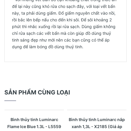
để lại này cũng khó rửa cho sạch đây, với loại vết bẩn
này, ta phải dùng giấm. Đổ giấm nguyên chất vào nồi,
rồi bắc lên bếp nấu cho đến khi sôi. Để sôi khoảng 2
phút thì nhắc xuống rồi lại rửa sạch. Dùng giấm không
chỉ rửa sạch các vết bẩn mà còn giúp đồ dùng thuỷ
tinh sáng đẹp như mới nên các bạn cũng có thể áp
dụng để làm bóng đồ dùng thuỷ tinh.
SẢN PHẨM CÙNG LOẠI
- 44%
- 56%
Xem nhanh
Xem nhanh
Bình thủy tinh Luminarc
Bình thủy tinh Luminarc nắp
Flame Ice Blue 1.3L - L5559
xanh 1,3L - X2185 (Giá áp