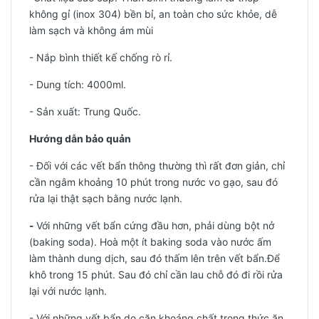
không gỉ (inox 304) bền bỉ, an toàn cho sức khỏe, dễ
làm sạch và không ám mùi
-
Nắp bình thiết kế chống rò rỉ.
- Dung tích: 4000ml.
-
Sản xuất: Trung Quốc.
Hướng dẫn bảo quản
- Đối với các vết bẩn thông thường thì rất đơn giản, chỉ
cần ngâm khoảng 10 phút trong nước vo gạo, sau đó
rửa lại thật sạch bằng nước lạnh.
-
Với những vết bẩn cứng đầu hơn, phải dùng bột nở
(baking soda). Hoà một ít baking soda vào nước ấm
làm thành dung dịch, sau đó thấm lên trên vết bẩn.Để
khô trong 15 phút. Sau đó chỉ cần lau chỗ đó đi rồi rửa
lại với nước lạnh.
- Với những vết bẩn do cặn khoáng chất trong thức ăn