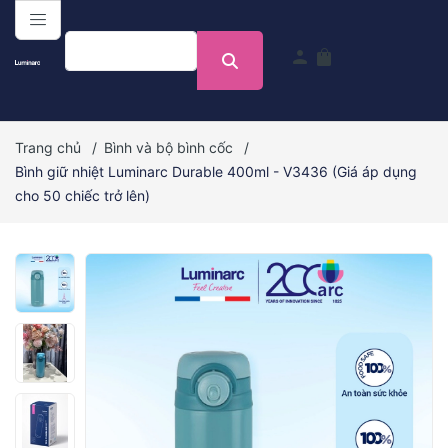
menu
person
shopping_bag
Trang chủ
/
Bình và bộ bình cốc
/
Bình giữ nhiệt Luminarc Durable 400ml - V3436 (Giá áp dụng
cho 50 chiếc trở lên)