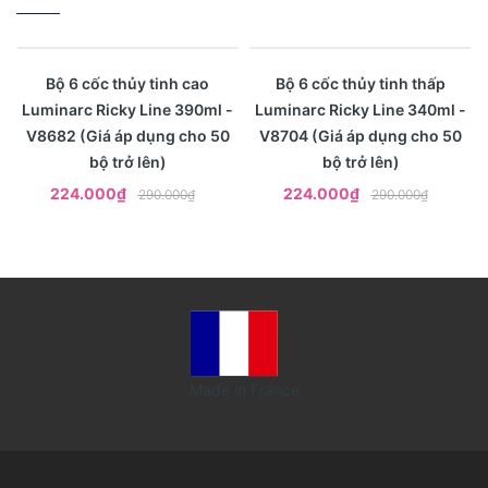
- 23%
- 23%
Xem nhanh
Xem nhanh
Bộ 6 cốc thủy tinh cao
Bộ 6 cốc thủy tinh thấp
Luminarc Ricky Line 390ml -
Luminarc Ricky Line 340ml -
V8682 (Giá áp dụng cho 50
V8704 (Giá áp dụng cho 50
bộ trở lên)
bộ trở lên)
224.000₫
224.000₫
290.000₫
290.000₫
Made in France