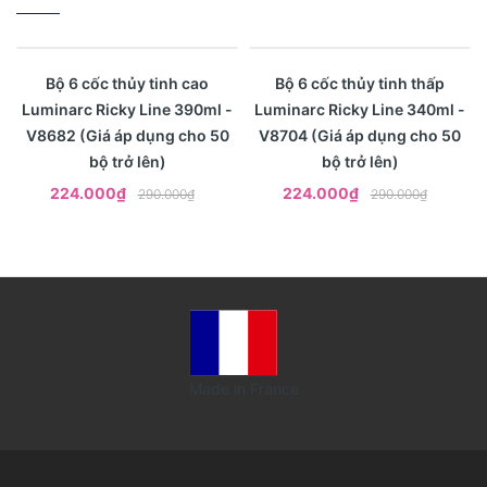
- 23%
- 23%
Xem nhanh
Xem nhanh
Bộ 6 cốc thủy tinh cao
Bộ 6 cốc thủy tinh thấp
Luminarc Ricky Line 390ml -
Luminarc Ricky Line 340ml -
V8682 (Giá áp dụng cho 50
V8704 (Giá áp dụng cho 50
bộ trở lên)
bộ trở lên)
224.000₫
224.000₫
290.000₫
290.000₫
Made in France