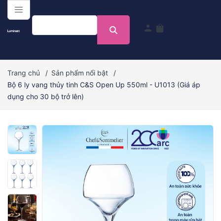
menu
person
shopping_bag
Trang chủ
/
Sản phẩm nổi bật
/
Bộ 6 ly vang thủy tinh C&S Open Up 550ml - U1013 (Giá áp
dụng cho 30 bộ trở lên)