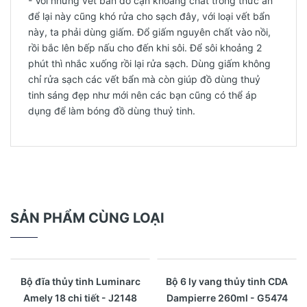
- Với những vết bẩn do cặn khoáng chất trong thức ăn
để lại này cũng khó rửa cho sạch đây, với loại vết bẩn
này, ta phải dùng giấm. Đổ giấm nguyên chất vào nồi,
rồi bắc lên bếp nấu cho đến khi sôi. Để sôi khoảng 2
phút thì nhắc xuống rồi lại rửa sạch. Dùng giấm không
chỉ rửa sạch các vết bẩn mà còn giúp đồ dùng thuỷ
tinh sáng đẹp như mới nên các bạn cũng có thể áp
dụng để làm bóng đồ dùng thuỷ tinh.
SẢN PHẨM CÙNG LOẠI
- 28%
Xem nhanh
Xem nhanh
Bộ đĩa thủy tinh Luminarc
Bộ 6 ly vang thủy tinh CDA
Amely 18 chi tiết - J2148
Dampierre 260ml - G5474