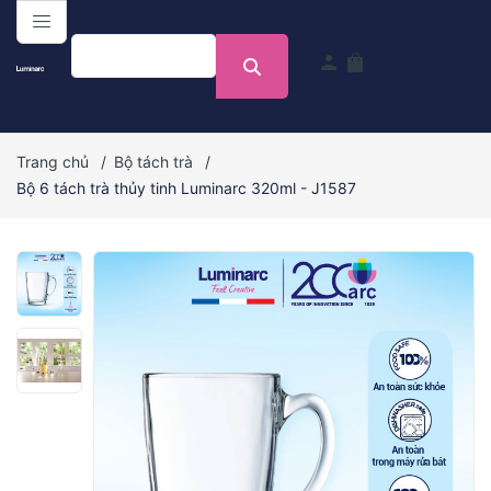
menu
person
shopping_bag
Trang chủ
/
Bộ tách trà
/
Bộ 6 tách trà thủy tinh Luminarc 320ml - J1587