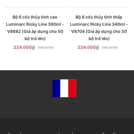
- 23%
- 23%
Xem nhanh
Xem nhanh
Bộ 6 cốc thủy tinh cao
Bộ 6 cốc thủy tinh thấp
Luminarc Ricky Line 390ml -
Luminarc Ricky Line 340ml -
V8682 (Giá áp dụng cho 50
V8704 (Giá áp dụng cho 50
bộ trở lên)
bộ trở lên)
224.000₫
224.000₫
290.000₫
290.000₫
Made in France