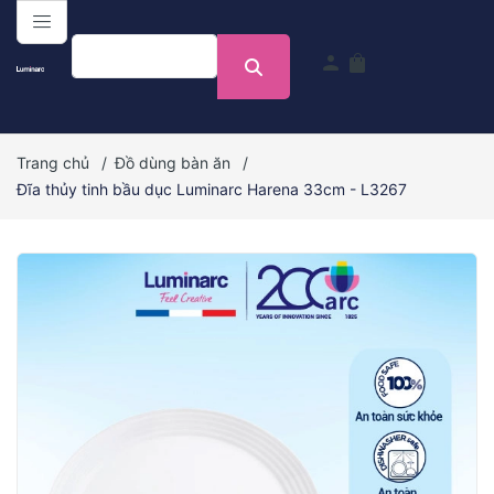
menu
person
shopping_bag
Trang chủ
/
Đồ dùng bàn ăn
/
Đĩa thủy tinh bầu dục Luminarc Harena 33cm - L3267