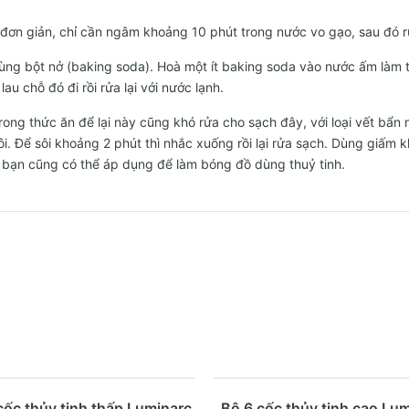
t đơn giản, chỉ cần ngâm khoảng 10 phút trong nước vo gạo, sau đó 
ùng bột nở (baking soda). Hoà một ít baking soda vào nước ấm làm t
au chỗ đó đi rồi rửa lại với nước lạnh.
rong thức ăn để lại này cũng khó rửa cho sạch đây, với loại vết bẩn
sôi. Để sôi khoảng 2 phút thì nhắc xuống rồi lại rửa sạch. Dùng giấm
 bạn cũng có thể áp dụng để làm bóng đồ dùng thuỷ tinh.
%
- 23%
Mua ngay
Xem nhanh
Mua ngay
Xem nhanh
cốc thủy tinh thấp Luminarc
Bộ 6 cốc thủy tinh cao Lu