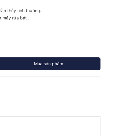
lần thủy tinh thường.
à máy rửa bát .
Mua sản phẩm