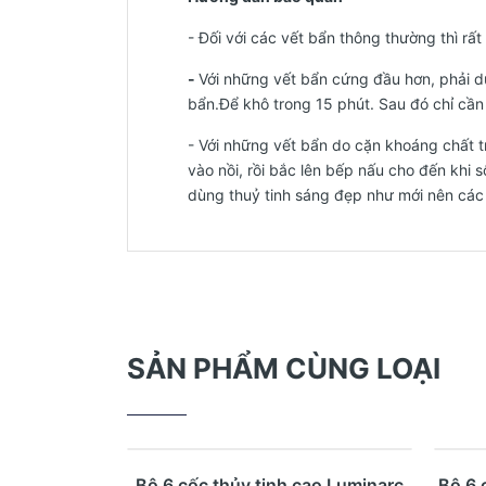
- Đối với các vết bẩn thông thường thì rấ
-
Với những vết bẩn cứng đầu hơn, phải d
bẩn.Để khô trong 15 phút. Sau đó chỉ cần l
- Với những vết bẩn do cặn khoáng chất t
vào nồi, rồi bắc lên bếp nấu cho đến khi 
dùng thuỷ tinh sáng đẹp như mới nên các
SẢN PHẨM CÙNG LOẠI
- 23%
- 23
Mua ngay
Xem nhanh
Bộ 6 cốc thủy tinh cao Luminarc
Bộ 6 