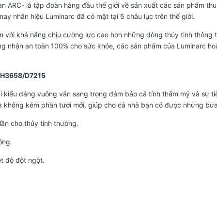
oàn ARC- là tập đoàn hàng đầu thế giới về sản xuất các sản phẩm
ay nhãn hiệu Luminarc đã có mặt tại 5 châu lục trên thế giới.
 với khả năng chịu cường lực cao hơn những dòng thủy tinh thông 
ứng nhận an toàn 100% cho sức khỏe, các sản phẩm của Luminarc ho
- H3658/D7215
n đại kiểu dáng vuông vắn sang trọng đảm bảo cả tính thẩm mỹ và sự 
à không kém phần tươi mới, giúp cho cả nhà bạn có được những bữ
lần cho thủy tinh thường.
óng.
ệt độ đột ngột.