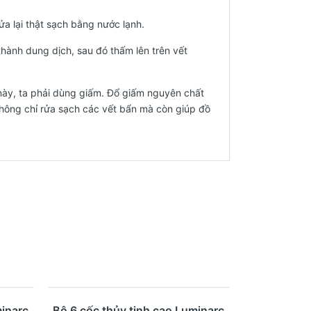
rửa lại thật sạch bằng nước lạnh.
hành dung dịch, sau đó thấm lên trên vết
 này, ta phải dùng giấm. Đổ giấm nguyên chất
 không chỉ rửa sạch các vết bẩn mà còn giúp đồ
- 23%
Mua ngay
Xem nhanh
minarc
Bộ 6 cốc thủy tinh cao Luminarc