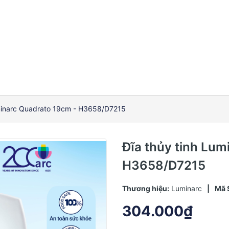
uminarc Quadrato 19cm - H3658/D7215
Đĩa thủy tinh Lum
H3658/D7215
Thương hiệu:
Luminarc
|
Mã 
304.000₫