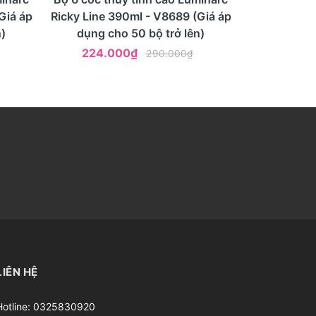
Giá áp
Ricky Line 390ml - V8689 (Giá áp
)
dụng cho 50 bộ trở lên)
224.000₫
290.000₫
LIÊN HỆ
Hotline:
0325830920