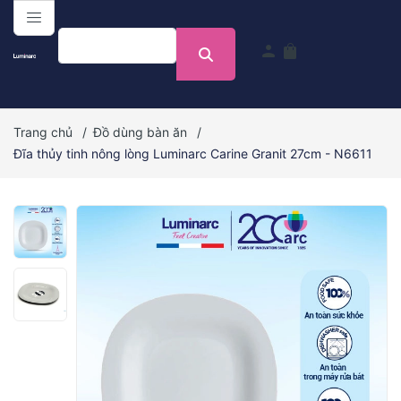
menu
person
shopping_bag
Trang chủ
/
Đồ dùng bàn ăn
/
Đĩa thủy tinh nông lòng Luminarc Carine Granit 27cm - N6611