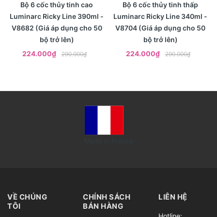
- 23%
- 23%
Xem nhanh
Xem nhanh
Bộ 6 cốc thủy tinh cao
Bộ 6 cốc thủy tinh thấp
Luminarc Ricky Line 390ml -
Luminarc Ricky Line 340ml -
V8682 (Giá áp dụng cho 50
V8704 (Giá áp dụng cho 50
bộ trở lên)
bộ trở lên)
224.000₫
224.000₫
290.000₫
290.000₫
Made in France
VỀ CHÚNG
CHÍNH SÁCH
LIÊN HỆ
TÔI
BÁN HÀNG
Hotline: