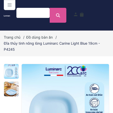
menu
person
shopping_bag
Trang chủ
/
Đồ dùng bàn ăn
/
Đĩa thủy tinh nông lòng Luminarc Carine Light Blue 19cm -
P4245