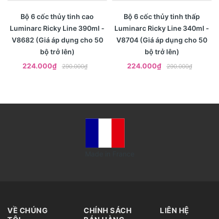
- 23%
- 23%
Xem nhanh
Xem nhanh
Bộ 6 cốc thủy tinh cao
Bộ 6 cốc thủy tinh thấp
Luminarc Ricky Line 390ml -
Luminarc Ricky Line 340ml -
V8682 (Giá áp dụng cho 50
V8704 (Giá áp dụng cho 50
bộ trở lên)
bộ trở lên)
224.000₫
224.000₫
290.000₫
290.000₫
Made in France
VỀ CHÚNG
CHÍNH SÁCH
LIÊN HỆ