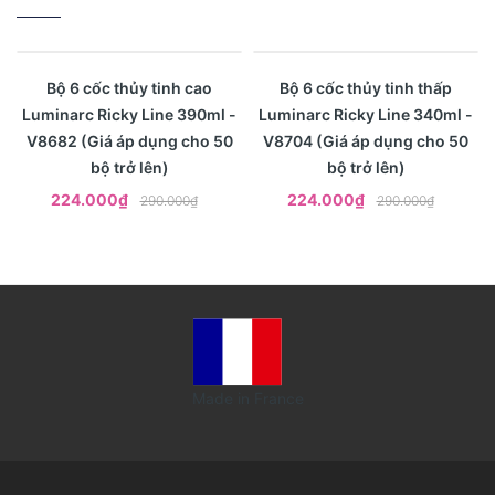
- 23%
- 23%
Xem nhanh
Xem nhanh
Bộ 6 cốc thủy tinh cao
Bộ 6 cốc thủy tinh thấp
Luminarc Ricky Line 390ml -
Luminarc Ricky Line 340ml -
V8682 (Giá áp dụng cho 50
V8704 (Giá áp dụng cho 50
bộ trở lên)
bộ trở lên)
224.000₫
224.000₫
290.000₫
290.000₫
Made in France