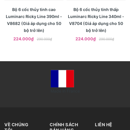
- 23%
- 23%
Xem nhanh
Xem nhanh
Bộ 6 cốc thủy tinh cao
Bộ 6 cốc thủy tinh thấp
Luminarc Ricky Line 390ml -
Luminarc Ricky Line 340ml -
V8682 (Giá áp dụng cho 50
V8704 (Giá áp dụng cho 50
bộ trở lên)
bộ trở lên)
224.000₫
224.000₫
290.000₫
290.000₫
Made in France
VỀ CHÚNG
CHÍNH SÁCH
LIÊN HỆ