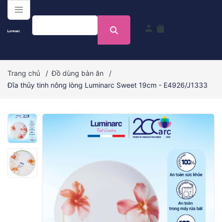
menu
person
shopping_bag
Trang chủ
/
Đồ dùng bàn ăn
/
Đĩa thủy tinh nông lòng Luminarc Sweet 19cm - E4926/J1333