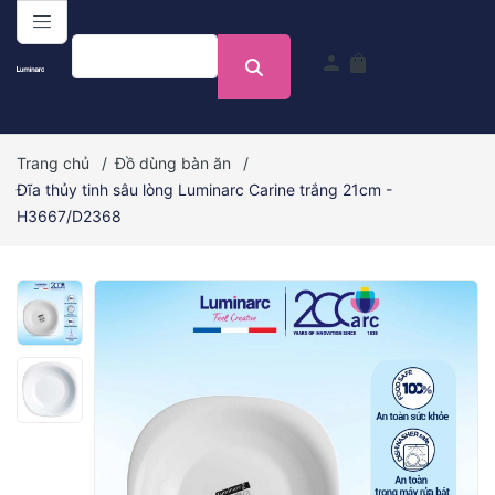
menu
person
shopping_bag
Trang chủ
/
Đồ dùng bàn ăn
/
Đĩa thủy tinh sâu lòng Luminarc Carine trắng 21cm -
H3667/D2368