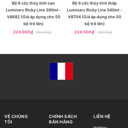
- 23%
- 23%
Xem nhanh
Xem nhanh
Bộ 6 cốc thủy tinh cao
Bộ 6 cốc thủy tinh thấp
Luminarc Ricky Line 390ml -
Luminarc Ricky Line 340ml -
V8682 (Giá áp dụng cho 50
V8704 (Giá áp dụng cho 50
bộ trở lên)
bộ trở lên)
224.000₫
224.000₫
290.000₫
290.000₫
Made in France
VỀ CHÚNG
CHÍNH SÁCH
LIÊN HỆ
TÔI
BÁN HÀNG
Hotline: