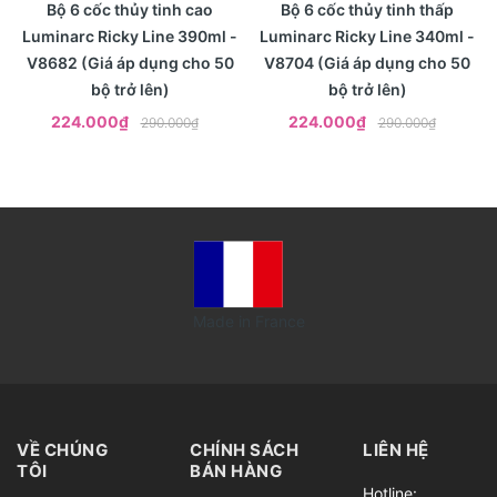
Xem nhanh
Xem nhanh
Bộ 6 cốc thủy tinh cao
Bộ 6 cốc thủy tinh thấp
Luminarc Ricky Line 390ml -
Luminarc Ricky Line 340ml -
V8682 (Giá áp dụng cho 50
V8704 (Giá áp dụng cho 50
bộ trở lên)
bộ trở lên)
224.000₫
224.000₫
290.000₫
290.000₫
Made in France
VỀ CHÚNG
CHÍNH SÁCH
LIÊN HỆ
TÔI
BÁN HÀNG
Hotline: