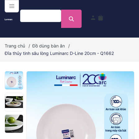
menu
person
shopping_bag
Trang chủ
/
Đồ dùng bàn ăn
/
Đĩa thủy tinh sâu lòng Luminarc D-Line 20cm - Q1662