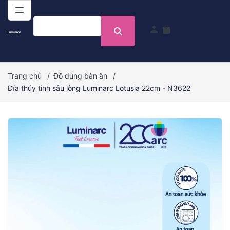
menu
person
shopping_bag
Trang chủ
/
Đồ dùng bàn ăn
/
Đĩa thủy tinh sâu lòng Luminarc Lotusia 22cm - N3622