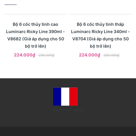
- 23%
- 23%
Xem nhanh
Xem nhanh
Bộ 6 cốc thủy tinh cao
Bộ 6 cốc thủy tinh thấp
Luminarc Ricky Line 390ml -
Luminarc Ricky Line 340ml -
V8682 (Giá áp dụng cho 50
V8704 (Giá áp dụng cho 50
bộ trở lên)
bộ trở lên)
224.000₫
224.000₫
290.000₫
290.000₫
Made in France