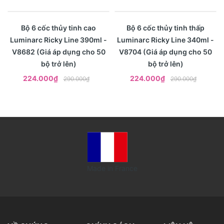
- 23%
- 23%
Xem nhanh
Xem nhanh
Bộ 6 cốc thủy tinh cao
Bộ 6 cốc thủy tinh thấp
Luminarc Ricky Line 390ml -
Luminarc Ricky Line 340ml -
V8682 (Giá áp dụng cho 50
V8704 (Giá áp dụng cho 50
bộ trở lên)
bộ trở lên)
224.000₫
224.000₫
290.000₫
290.000₫
Made in France