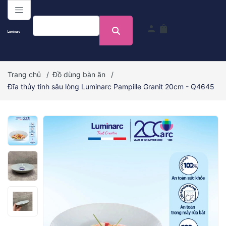
menu
person
shopping_bag
Trang chủ
/
Đồ dùng bàn ăn
/
Đĩa thủy tinh sâu lòng Luminarc Pampille Granit 20cm - Q4645