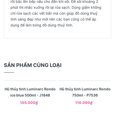
rồi bắc lên bếp nấu cho đến khi sôi. Để sôi khoảng 2
phút thì nhắc xuống rồi lại rửa sạch. Dùng giấm không
chỉ rửa sạch các vết bẩn mà còn giúp đồ dùng thuỷ
tinh sáng đẹp như mới nên các bạn cũng có thể áp
dụng để làm bóng đồ dùng thuỷ tinh.
SẢN PHẨM CÙNG LOẠI
Xem nhanh
Xem nhanh
Hũ thủy tinh Luminarc Rondo
Hũ thủy tinh Luminarc Rondo
ice blue 500ml - J1848
750ml - P7536
105.000₫
110.000₫