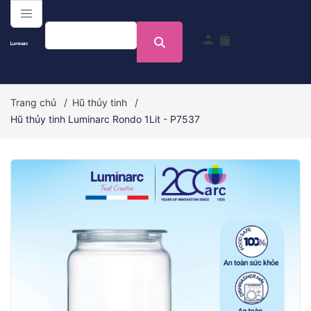
menu
person
shopping_bag
Trang chủ
/
Hũ thủy tinh
/
Hũ thủy tinh Luminarc Rondo 1Lit - P7537