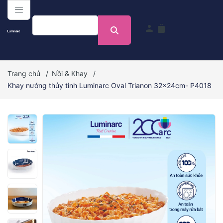
menu
person
shopping_bag
Trang chủ
/
Nồi & Khay
/
Khay nướng thủy tinh Luminarc Oval Trianon 32x24cm- P4018