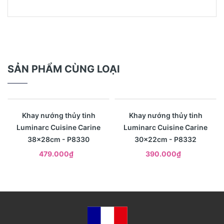
SẢN PHẨM CÙNG LOẠI
Xem nhanh
Xem nhanh
Khay nướng thủy tinh
Khay nướng thủy tinh
Luminarc Cuisine Carine
Luminarc Cuisine Carine
38x28cm - P8330
30x22cm - P8332
479.000₫
390.000₫