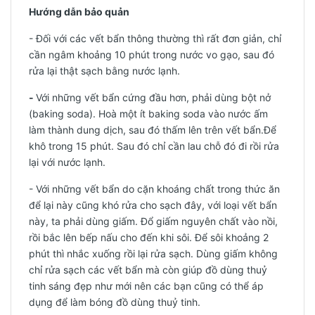
Hướng dẫn bảo quản
- Đối với các vết bẩn thông thường thì rất đơn giản, chỉ
cần ngâm khoảng 10 phút trong nước vo gạo, sau đó
rửa lại thật sạch bằng nước lạnh.
-
Với những vết bẩn cứng đầu hơn, phải dùng bột nở
(baking soda). Hoà một ít baking soda vào nước ấm
làm thành dung dịch, sau đó thấm lên trên vết bẩn.Để
khô trong 15 phút. Sau đó chỉ cần lau chỗ đó đi rồi rửa
lại với nước lạnh.
- Với những vết bẩn do cặn khoáng chất trong thức ăn
để lại này cũng khó rửa cho sạch đây, với loại vết bẩn
này, ta phải dùng giấm. Đổ giấm nguyên chất vào nồi,
rồi bắc lên bếp nấu cho đến khi sôi. Để sôi khoảng 2
phút thì nhắc xuống rồi lại rửa sạch. Dùng giấm không
chỉ rửa sạch các vết bẩn mà còn giúp đồ dùng thuỷ
tinh sáng đẹp như mới nên các bạn cũng có thể áp
dụng để làm bóng đồ dùng thuỷ tinh.