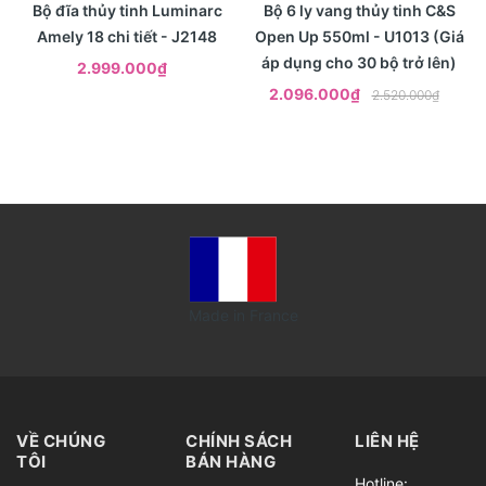
- 17%
Xem nhanh
Xem nhanh
Bộ đĩa thủy tinh Luminarc
Bộ 6 ly vang thủy tinh C&S
Amely 18 chi tiết - J2148
Open Up 550ml - U1013 (Giá
áp dụng cho 30 bộ trở lên)
2.999.000₫
2.096.000₫
2.520.000₫
Made in France
VỀ CHÚNG
CHÍNH SÁCH
LIÊN HỆ
TÔI
BÁN HÀNG
Hotline: