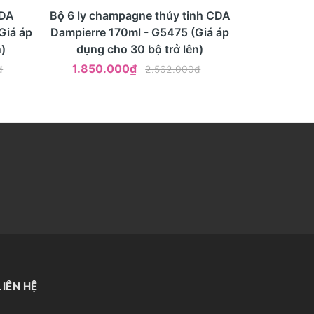
- 28%
Mua ngay
Xem nhanh
CDA
Bộ 6 ly champagne thủy tinh CDA
Giá áp
Dampierre 170ml - G5475 (Giá áp
)
dụng cho 30 bộ trở lên)
1.850.000₫
₫
2.562.000₫
LIÊN HỆ