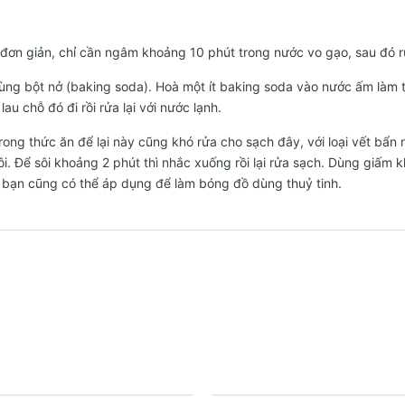
t đơn giản, chỉ cần ngâm khoảng 10 phút trong nước vo gạo, sau đó 
ùng bột nở (baking soda). Hoà một ít baking soda vào nước ấm làm t
au chỗ đó đi rồi rửa lại với nước lạnh.
rong thức ăn để lại này cũng khó rửa cho sạch đây, với loại vết bẩn
sôi. Để sôi khoảng 2 phút thì nhắc xuống rồi lại rửa sạch. Dùng giấm
 bạn cũng có thể áp dụng để làm bóng đồ dùng thuỷ tinh.