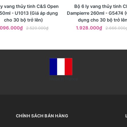
%
- 28%
Mua ngay
Xem nhanh
Mua ngay
Xem nhanh
ly vang thủy tinh C&S Open
Bộ 6 ly vang thủy tinh 
50ml - U1013 (Giá áp dụng
Dampierre 260ml - G5474 (
cho 30 bộ trở lên)
dụng cho 30 bộ trở lên
.096.000₫
1.928.000₫
2.520.000₫
2.666.000
Made in France
CHÍNH SÁCH BÁN HÀNG