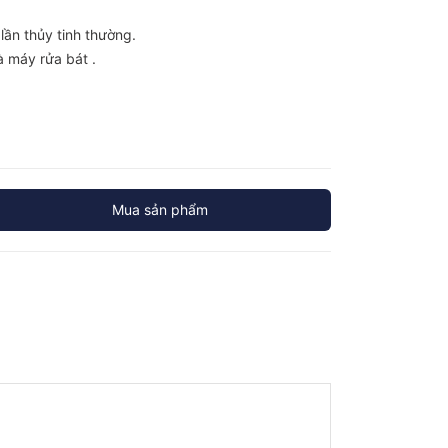
lần thủy tinh thường.
à máy rửa bát .
Mua sản phẩm