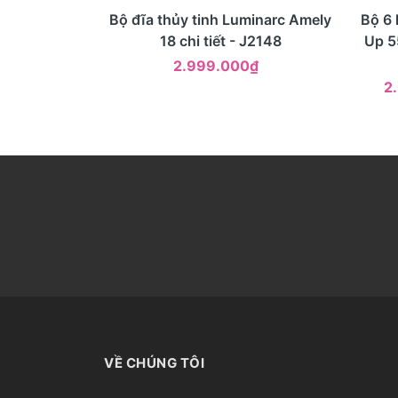
- 17
Mua ngay
Xem nhanh
Bộ đĩa thủy tinh Luminarc Amely
Bộ 6 
18 chi tiết - J2148
Up 5
2.999.000₫
2
VỀ CHÚNG TÔI