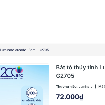
nh Luminarc Arcade 18cm - G2705
Bát tô thủy tinh 
G2705
Thương hiệu:
Luminarc
|
Mã 
72.000₫