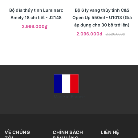
- 17%
Xem nhanh
Xem nhanh
Bộ đĩa thủy tinh Luminarc
Bộ 6 ly vang thủy tinh C&S
Amely 18 chi tiết - J2148
Open Up 550ml - U1013 (Giá
áp dụng cho 30 bộ trở lên)
2.999.000₫
2.096.000₫
2.520.000₫
Made in France
VỀ CHÚNG
CHÍNH SÁCH
LIÊN HỆ