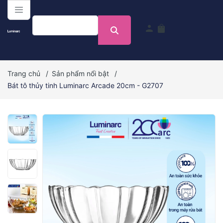
menu
person
shopping_bag
Trang chủ
/
Sản phẩm nổi bật
/
Bát tô thủy tinh Luminarc Arcade 20cm - G2707