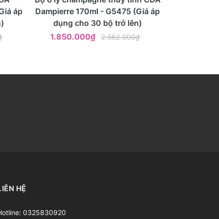
Giá áp
Dampierre 170ml - G5475 (Giá áp
)
dụng cho 30 bộ trở lên)
1.850.000₫
₫
2.562.000₫
LIÊN HỆ
Hotline:
0325830920