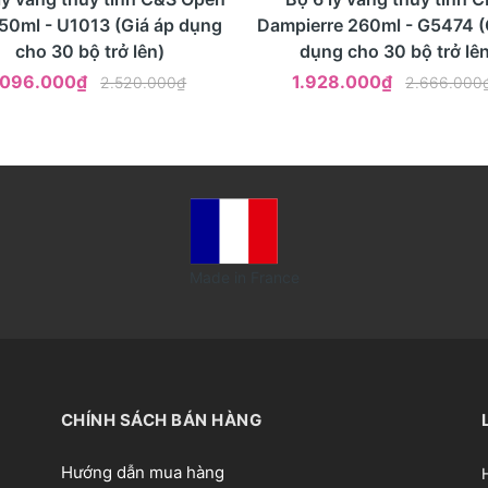
50ml - U1013 (Giá áp dụng
Dampierre 260ml - G5474 (
cho 30 bộ trở lên)
dụng cho 30 bộ trở lên
.096.000₫
1.928.000₫
2.520.000₫
2.666.000
Made in France
CHÍNH SÁCH BÁN HÀNG
Hướng dẫn mua hàng