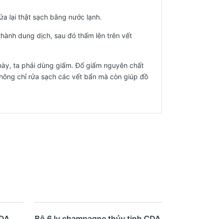
rửa lại thật sạch bằng nước lạnh.
hành dung dịch, sau đó thấm lên trên vết
 này, ta phải dùng giấm. Đổ giấm nguyên chất
 không chỉ rửa sạch các vết bẩn mà còn giúp đồ
- 28%
Mua ngay
Xem nhanh
CDA
Bộ 6 ly champagne thủy tinh CDA