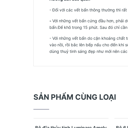
- Đối với các vết bẩn thông thường thì rấ
-
Với những vết bẩn cứng đầu hơn, phải d
bẩn.Để khô trong 15 phút. Sau đó chỉ cần l
- Với những vết bẩn do cặn khoáng chất t
vào nồi, rồi bắc lên bếp nấu cho đến khi 
dùng thuỷ tinh sáng đẹp như mới nên các
SẢN PHẨM CÙNG LOẠI
- 17
Mua ngay
Xem nhanh
Bộ đĩa thủy tinh Luminarc Amely
Bộ 6 