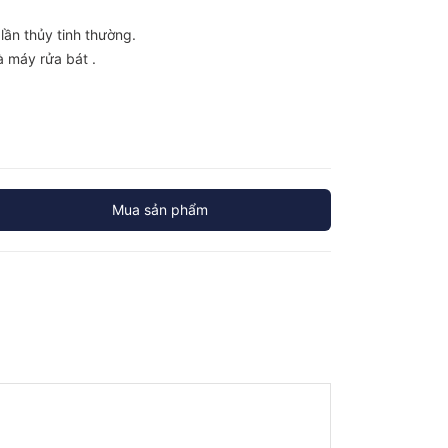
lần thủy tinh thường.
à máy rửa bát .
Mua sản phẩm