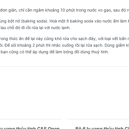
t đơn giản, chỉ cần ngâm khoảng 10 phút trong nước vo gạo, sau đó 
ùng bột nở (baking soda). Hoà một ít baking soda vào nước ấm làm t
au chỗ đó đi rồi rửa lại với nước lạnh.
rong thức ăn để lại này cũng khó rửa cho sạch đây, với loại vết bẩn
sôi. Để sôi khoảng 2 phút thì nhắc xuống rồi lại rửa sạch. Dùng giấm
 bạn cũng có thể áp dụng để làm bóng đồ dùng thuỷ tinh.
%
- 28%
Mua ngay
Xem nhanh
Mua ngay
Xem nhanh
ly vang thủy tinh C&S Open
Bộ 6 ly vang thủy tinh 