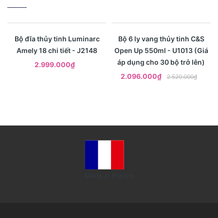
- 17%
Xem nhanh
Xem nhanh
Bộ đĩa thủy tinh Luminarc
Bộ 6 ly vang thủy tinh C&S
Amely 18 chi tiết - J2148
Open Up 550ml - U1013 (Giá
áp dụng cho 30 bộ trở lên)
2.999.000₫
2.096.000₫
2.520.000₫
Made in France