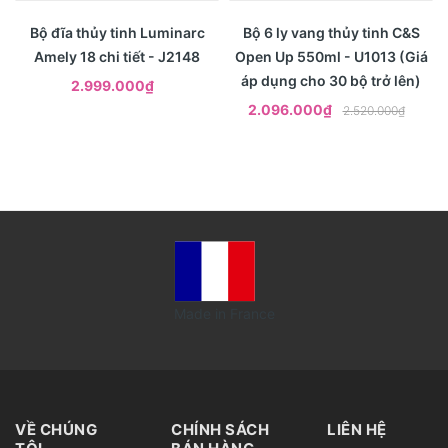
- 17%
Xem nhanh
Xem nhanh
Bộ đĩa thủy tinh Luminarc
Bộ 6 ly vang thủy tinh C&S
Amely 18 chi tiết - J2148
Open Up 550ml - U1013 (Giá
áp dụng cho 30 bộ trở lên)
2.999.000₫
2.096.000₫
2.520.000₫
Made in France
VỀ CHÚNG
CHÍNH SÁCH
LIÊN HỆ