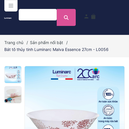
menu
person
shopping_bag
Trang chủ
/
Sản phẩm nổi bật
/
Bát tô thủy tinh Luminarc Malva Essence 27cm - L0056