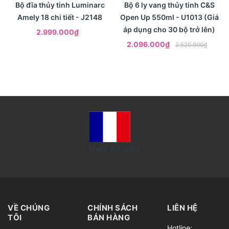
- 17%
Xem nhanh
Xem nhanh
Bộ đĩa thủy tinh Luminarc
Bộ 6 ly vang thủy tinh C&S
Amely 18 chi tiết - J2148
Open Up 550ml - U1013 (Giá
áp dụng cho 30 bộ trở lên)
2.999.000₫
2.096.000₫
2.520.000₫
Made in France
VỀ CHÚNG
CHÍNH SÁCH
LIÊN HỆ
TÔI
BÁN HÀNG
Hotline: