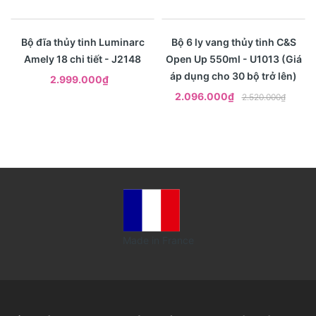
- 17%
Xem nhanh
Xem nhanh
Bộ đĩa thủy tinh Luminarc
Bộ 6 ly vang thủy tinh C&S
Amely 18 chi tiết - J2148
Open Up 550ml - U1013 (Giá
áp dụng cho 30 bộ trở lên)
2.999.000₫
2.096.000₫
2.520.000₫
Made in France