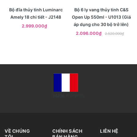
- 17%
Xem nhanh
Xem nhanh
Bộ đĩa thủy tinh Luminarc
Bộ 6 ly vang thủy tinh C&S
Amely 18 chi tiết - J2148
Open Up 550ml - U1013 (Giá
áp dụng cho 30 bộ trở lên)
2.999.000₫
2.096.000₫
2.520.000₫
Made in France
VỀ CHÚNG
CHÍNH SÁCH
LIÊN HỆ
TÔI
BÁN HÀNG