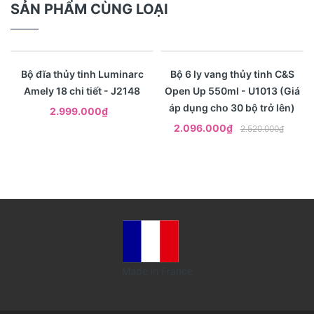
SẢN PHẨM CÙNG LOẠI
- 17%
Xem nhanh
Xem nhanh
Bộ đĩa thủy tinh Luminarc
Bộ 6 ly vang thủy tinh C&S
Amely 18 chi tiết - J2148
Open Up 550ml - U1013 (Giá
áp dụng cho 30 bộ trở lên)
2.999.000₫
2.096.000₫
2.520.000₫
Made in France