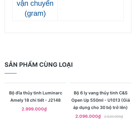
vận
chuyển
(gram)
SẢN PHẨM CÙNG LOẠI
- 17%
Xem nhanh
Xem nhanh
Bộ đĩa thủy tinh Luminarc
Bộ 6 ly vang thủy tinh C&S
Amely 18 chi tiết - J2148
Open Up 550ml - U1013 (Giá
áp dụng cho 30 bộ trở lên)
2.999.000₫
2.096.000₫
2.520.000₫