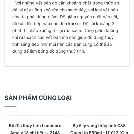
- Với những vết bẩn do cặn khoáng chất trong thức ăn
để lại này cũng khó rửa cho sạch đây, với loại vết bẩn
này, ta phải dùng giấm. Đổ giấm nguyên chất vào nồi,
rồi bắc lên bếp nấu cho đến khi sôi. Để sôi khoảng 2
phút thì nhắc xuống rồi lại rửa sạch. Dùng giấm không
chỉ rửa sạch các vết bẩn mà còn giúp đồ dùng thuỷ
tinh sáng đẹp như mới nên các bạn cũng có thể áp
dụng để làm bóng đồ dùng thuỷ tinh.
SẢN PHẨM CÙNG LOẠI
- 17%
Xem nhanh
Xem nhanh
Bộ đĩa thủy tinh Luminarc
Bộ 6 ly vang thủy tinh C&S
Amely 18 chi tiết - J2148
Open Up 550ml - U1013 (Giá