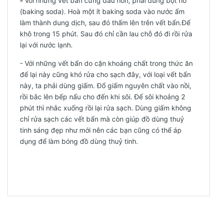
-
Với những vết bẩn cứng đầu hơn, phải dùng bột nở
(baking soda). Hoà một ít baking soda vào nước ấm
làm thành dung dịch, sau đó thấm lên trên vết bẩn.Để
khô trong 15 phút. Sau đó chỉ cần lau chỗ đó đi rồi rửa
lại với nước lạnh.
- Với những vết bẩn do cặn khoáng chất trong thức ăn
để lại này cũng khó rửa cho sạch đây, với loại vết bẩn
này, ta phải dùng giấm. Đổ giấm nguyên chất vào nồi,
rồi bắc lên bếp nấu cho đến khi sôi. Để sôi khoảng 2
phút thì nhắc xuống rồi lại rửa sạch. Dùng giấm không
chỉ rửa sạch các vết bẩn mà còn giúp đồ dùng thuỷ
tinh sáng đẹp như mới nên các bạn cũng có thể áp
dụng để làm bóng đồ dùng thuỷ tinh.