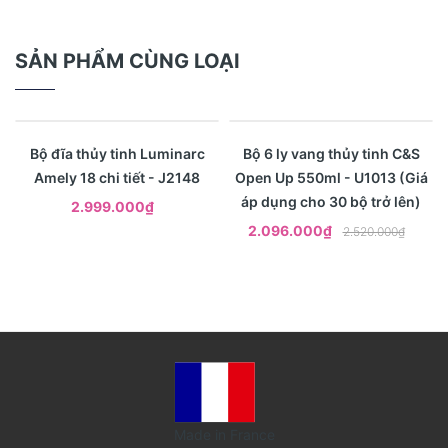
SẢN PHẨM CÙNG LOẠI
- 17%
Xem nhanh
Xem nhanh
Bộ đĩa thủy tinh Luminarc
Bộ 6 ly vang thủy tinh C&S
Amely 18 chi tiết - J2148
Open Up 550ml - U1013 (Giá
áp dụng cho 30 bộ trở lên)
2.999.000₫
2.096.000₫
2.520.000₫
Made in France