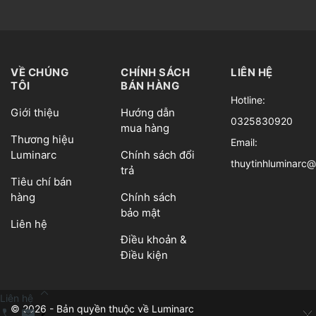
VỀ CHÚNG
CHÍNH SÁCH
LIÊN HỆ
TÔI
BÁN HÀNG
Hotline:
Giới thiệu
Hướng dẫn
0325830920
mua hàng
Thương hiệu
Email:
Luminarc
Chính sách đổi
thuytinhluminarc
trả
Tiêu chí bán
hàng
Chính sách
bảo mật
Liên hệ
Điều khoản &
Điều kiện
keyboard_arrow_up
Liên hệ
© 2026 - Bản quyền thuộc về Luminarc
call
mail
close