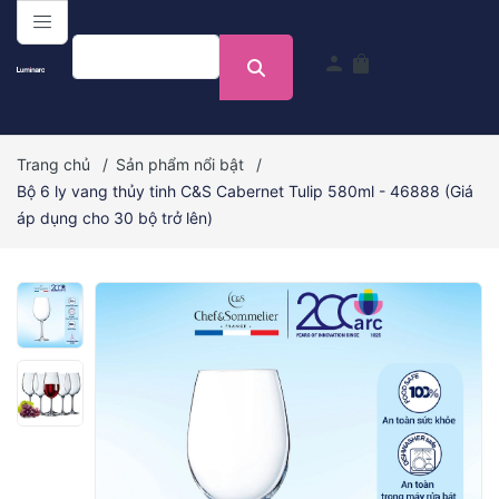
menu
person
shopping_bag
Trang chủ
/
Sản phẩm nổi bật
/
Bộ 6 ly vang thủy tinh C&S Cabernet Tulip 580ml - 46888 (Giá
áp dụng cho 30 bộ trở lên)