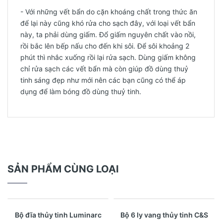
- Với những vết bẩn do cặn khoáng chất trong thức ăn
để lại này cũng khó rửa cho sạch đây, với loại vết bẩn
này, ta phải dùng giấm. Đổ giấm nguyên chất vào nồi,
rồi bắc lên bếp nấu cho đến khi sôi. Để sôi khoảng 2
phút thì nhắc xuống rồi lại rửa sạch. Dùng giấm không
chỉ rửa sạch các vết bẩn mà còn giúp đồ dùng thuỷ
tinh sáng đẹp như mới nên các bạn cũng có thể áp
dụng để làm bóng đồ dùng thuỷ tinh.
SẢN PHẨM CÙNG LOẠI
- 17%
Xem nhanh
Xem nhanh
Bộ đĩa thủy tinh Luminarc
Bộ 6 ly vang thủy tinh C&S