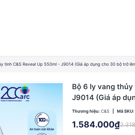
ủy tinh C&S Reveal Up 550ml - J9014 (Giá áp dụng cho 30 bộ trở lên
Bộ 6 ly vang thủy
J9014 (Giá áp dụn
Thương hiệu:
C&S
|
Mã SKU:
1.584.000₫
2.31