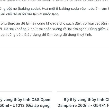
ùng bột nở (baking soda). Hoà một ít baking soda vào nước ấm làm t
au chỗ đó đi rồi rửa lại với nước lạnh.
rong thức ăn để lại này cũng khó rửa cho sạch đây, với loại vết bẩn
sôi. Để sôi khoảng 2 phút thì nhắc xuống rồi lại rửa sạch. Dùng giấm
 bạn cũng có thể áp dụng để làm bóng đồ dùng thuỷ tinh.
%
- 28%
Mua ngay
Xem nhanh
Mua ngay
Xem nhanh
ly vang thủy tinh C&S Open
Bộ 6 ly vang thủy tinh 
50ml - U1013 (Giá áp dụng
Dampierre 260ml - G5474 (