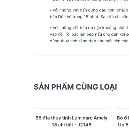
-
Với những vết bẩn cứng đầu hơn, phải d
bẩn.Để khô trong 15 phút. Sau đó chỉ cần l
- Với những vết bẩn do cặn khoáng chất t
vào nồi, rồi bắc lên bếp nấu cho đến khi 
dùng thuỷ tinh sáng đẹp như mới nên các
SẢN PHẨM CÙNG LOẠI
- 17
Mua ngay
Xem nhanh
Bộ đĩa thủy tinh Luminarc Amely
Bộ 6 
18 chi tiết - J2148
Up 5