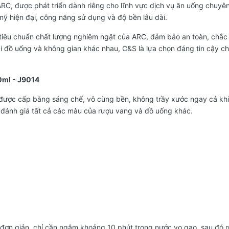
RC, được phát triển dành riêng cho lĩnh vực dịch vụ ăn uống chuyên 
mỹ hiện đại, công năng sử dụng và độ bền lâu dài.
tiêu chuẩn chất lượng nghiêm ngặt của ARC, đảm bảo an toàn, chắc c
oại đồ uống và không gian khác nhau, C&S là lựa chọn đáng tin cậy c
50ml - J9014
ệt, được cấp bằng sáng chế, vô cùng bền, không trầy xước ngay cả kh
đánh giá tất cả các màu của rượu vang và đồ uống khác.
t đơn giản, chỉ cần ngâm khoảng 10 phút trong nước vo gạo, sau đó 