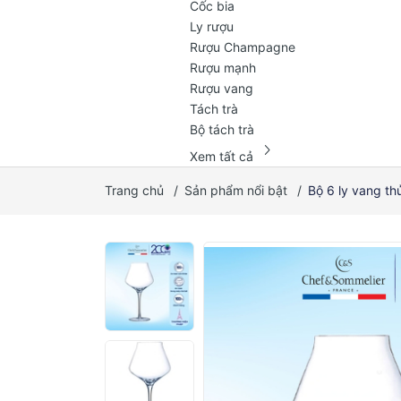
Cốc bia
Ly rượu
Rượu Champagne
Rượu mạnh
Rượu vang
Tách trà
Bộ tách trà
chevron_right
Xem tất cả
Trang chủ
/
Sản phẩm nổi bật
/
Bộ 6 ly vang th