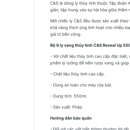
C&S là dòng ly thủy tinh thuộc Tập đoàn A
giản, tập trung vào sự hài hòa giữa thẩm 
Mỗi chiếc ly C&S đều được sản xuất theo 
khả năng thích ứng linh hoạt cho nhiều l
giá trị bền vững.
Bộ 6 ly vang thủy tinh C&S Reveal Up 5
- Với chất liệu thủy tinh cao cấp đặc bi
phẩm lý tưởng để nếm rượu vang và giúp 
- Chất liệu thủy tinh cao cấp.
- Dùng an toàn cho máy rửa bát.
- Dung tích: 550ml.
-
Sản xuất: Pháp.
Hướng dẫn bảo quản
- Đối với các vết bẩn thông thường thì rấ