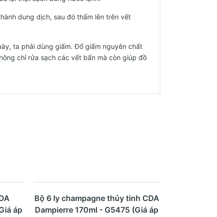
hành dung dịch, sau đó thấm lên trên vết
 này, ta phải dùng giấm. Đổ giấm nguyên chất
 không chỉ rửa sạch các vết bẩn mà còn giúp đồ
- 28%
Mua ngay
Xem nhanh
CDA
Bộ 6 ly champagne thủy tinh CDA
Giá áp
Dampierre 170ml - G5475 (Giá áp