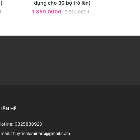
)
dụng cho 30 bộ trở lên)
1.850.000₫
₫
2.562.000₫
LIÊN HỆ
Hotline:
0325830920
Email:
thuytinhluminarc@gmail.com