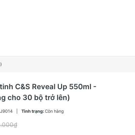
)
 tinh C&S Reveal Up 550ml -
g cho 30 bộ trở lên)
J9014
|
Tình trạng:
Còn hàng
8.000₫