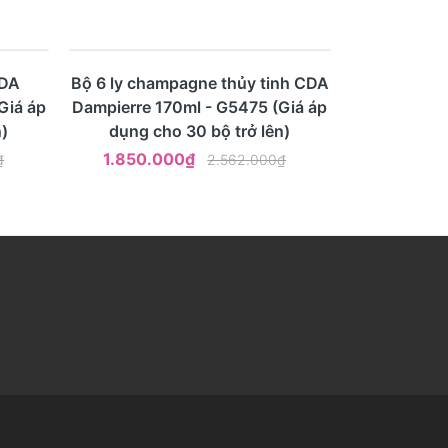
- 28%
Mua ngay
Xem nhanh
CDA
Bộ 6 ly champagne thủy tinh CDA
Giá áp
Dampierre 170ml - G5475 (Giá áp
)
dụng cho 30 bộ trở lên)
1.850.000₫
₫
2.562.000₫