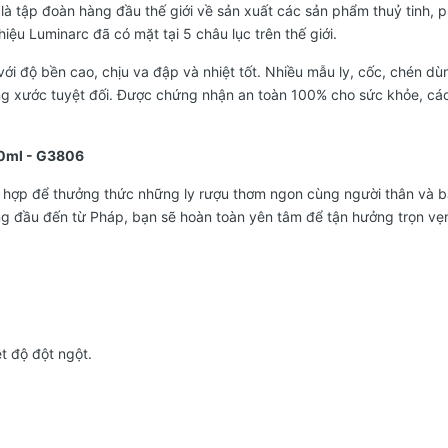
- là tập đoàn hàng đầu thế giới về sản xuất các sản phẩm thuỷ ti
iệu Luminarc đã có mặt tại 5 châu lục trên thế giới.
i độ bền cao, chịu va đập và nhiệt tốt. Nhiều mẫu ly, cốc, chén dù
ng xước tuyệt đối. Được chứng nhận an toàn 100% cho sức khỏe, c
470ml - G3806
ch hợp để thưởng thức những ly rượu thơm ngon cùng người thân và bạn
ng đầu đến từ Pháp, bạn sẽ hoàn toàn yên tâm để tận hưởng trọn vẹn
ệt độ đột ngột.