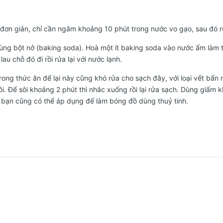
t đơn giản, chỉ cần ngâm khoảng 10 phút trong nước vo gạo, sau đó 
ùng bột nở (baking soda). Hoà một ít baking soda vào nước ấm làm t
au chỗ đó đi rồi rửa lại với nước lạnh.
rong thức ăn để lại này cũng khó rửa cho sạch đây, với loại vết bẩn
sôi. Để sôi khoảng 2 phút thì nhắc xuống rồi lại rửa sạch. Dùng giấm
 bạn cũng có thể áp dụng để làm bóng đồ dùng thuỷ tinh.