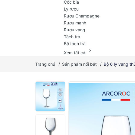
Cốc bia
Ly rượu
Rượu Champagne
Rượu mạnh
Rượu vang
Tách trà
Bộ tách trà
chevron_right
Xem tất cả
Trang chủ
/
Sản phẩm nổi bật
/
Bộ 6 ly vang th