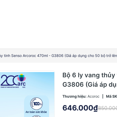
ủy tinh Senso Arcoroc 470ml - G3806 (Giá áp dụng cho 50 bộ trở lên
Bộ 6 ly vang thủy
G3806 (Giá áp dụn
Thương hiệu:
Acoroc
|
Mã S
646.000₫
850.00