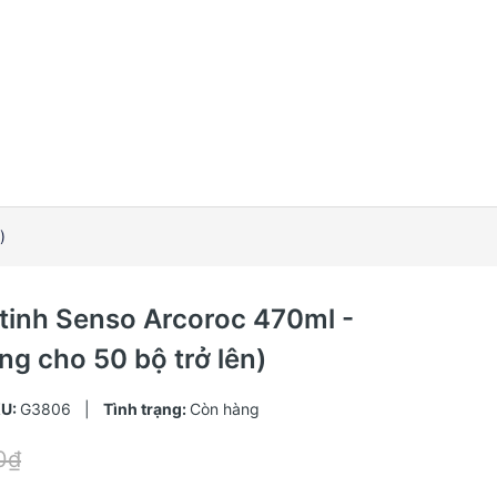
)
 tinh Senso Arcoroc 470ml -
g cho 50 bộ trở lên)
KU:
G3806
|
Tình trạng:
Còn hàng
0₫