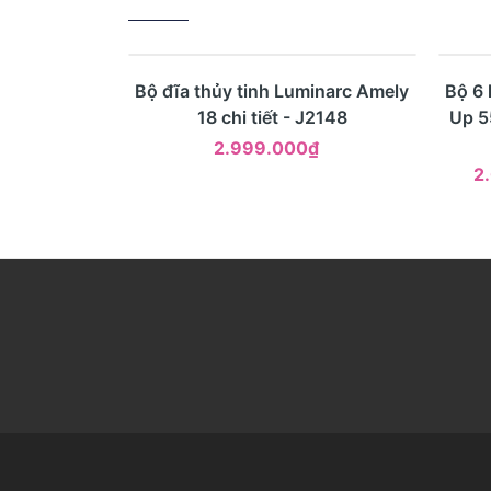
- 17
Mua ngay
Xem nhanh
Bộ đĩa thủy tinh Luminarc Amely
Bộ 6 
18 chi tiết - J2148
Up 5
2.999.000₫
2