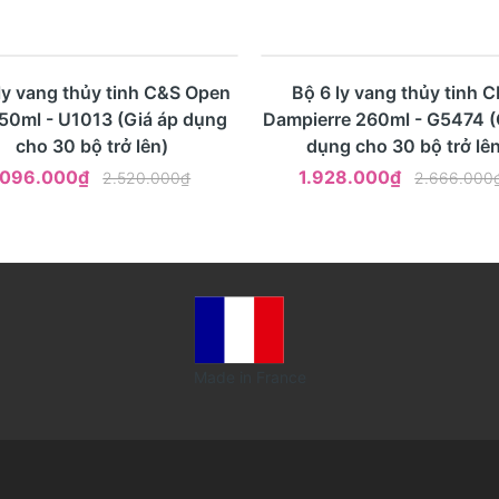
%
- 28%
Mua ngay
Xem nhanh
Mua ngay
Xem nhanh
ly vang thủy tinh C&S Open
Bộ 6 ly vang thủy tinh 
50ml - U1013 (Giá áp dụng
Dampierre 260ml - G5474 (
cho 30 bộ trở lên)
dụng cho 30 bộ trở lên
.096.000₫
1.928.000₫
2.520.000₫
2.666.000
Made in France