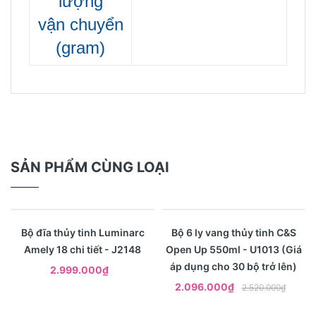
lượng
vận
chuyển
(gram)
SẢN PHẨM CÙNG LOẠI
- 17%
Xem nhanh
Xem nhanh
Bộ đĩa thủy tinh Luminarc
Bộ 6 ly vang thủy tinh C&S
Amely 18 chi tiết - J2148
Open Up 550ml - U1013 (Giá
áp dụng cho 30 bộ trở lên)
2.999.000₫
2.096.000₫
2.520.000₫