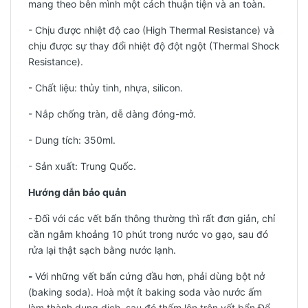
mang theo bên mình một cách thuận tiện và an toàn.
- Chịu được nhiệt độ cao (High Thermal Resistance) và
chịu được sự thay đổi nhiệt độ đột ngột (Thermal Shock
Resistance).
- Chất liệu: thủy tinh, nhựa, silicon.
- Nắp chống tràn, dễ dàng đóng-mở.
- Dung tích: 350ml.
-
Sản xuất: Trung Quốc.
Hướng dẫn bảo quản
- Đối với các vết bẩn thông thường thì rất đơn giản, chỉ
cần ngâm khoảng 10 phút trong nước vo gạo, sau đó
rửa lại thật sạch bằng nước lạnh.
-
Với những vết bẩn cứng đầu hơn, phải dùng bột nở
(baking soda). Hoà một ít baking soda vào nước ấm
làm thành dung dịch, sau đó thấm lên trên vết bẩn.Để