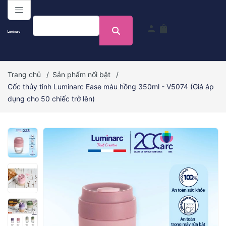
menu
person
shopping_bag
Trang chủ
/
Sản phẩm nổi bật
/
Cốc thủy tinh Luminarc Ease màu hồng 350ml - V5074 (Giá áp
dụng cho 50 chiếc trở lên)