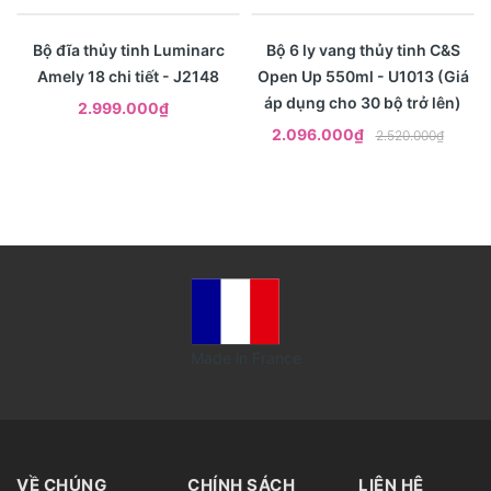
- 17%
Xem nhanh
Xem nhanh
Bộ đĩa thủy tinh Luminarc
Bộ 6 ly vang thủy tinh C&S
Amely 18 chi tiết - J2148
Open Up 550ml - U1013 (Giá
áp dụng cho 30 bộ trở lên)
2.999.000₫
2.096.000₫
2.520.000₫
Made in France
VỀ CHÚNG
CHÍNH SÁCH
LIÊN HỆ